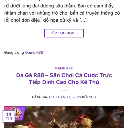
rỡ dưới lòng đại dương sâu thẳm. Bạn có cảm thấy
nhàm chán với những trò chơi bắn cá truyền thống có
lối chơi đơn điệu, đồ họa cũ kỹ và […]
TIẾP TỤC ĐỌC
→
Đăng trong
Game R88
GAME R88
Đá Gà R88 – Sân Chơi Cá Cược Trực
Tiếp Đỉnh Cao Cho Kê Thủ
ĐĂNG VÀO
14 THÁNG 1, 2026
BỞI
SEO
14
Th1