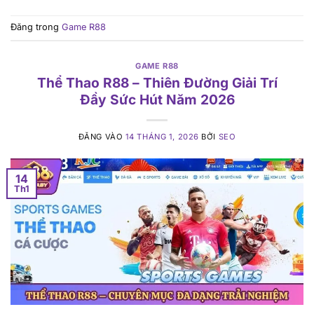
Đăng trong
Game R88
GAME R88
Thể Thao R88 – Thiên Đường Giải Trí
Đầy Sức Hút Năm 2026
ĐĂNG VÀO
14 THÁNG 1, 2026
BỞI
SEO
14
Th1