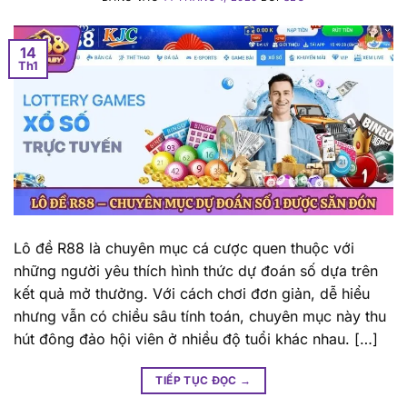
14
Th1
Lô đề R88 là chuyên mục cá cược quen thuộc với
những người yêu thích hình thức dự đoán số dựa trên
kết quả mở thưởng. Với cách chơi đơn giản, dễ hiểu
nhưng vẫn có chiều sâu tính toán, chuyên mục này thu
hút đông đảo hội viên ở nhiều độ tuổi khác nhau. […]
TIẾP TỤC ĐỌC
→