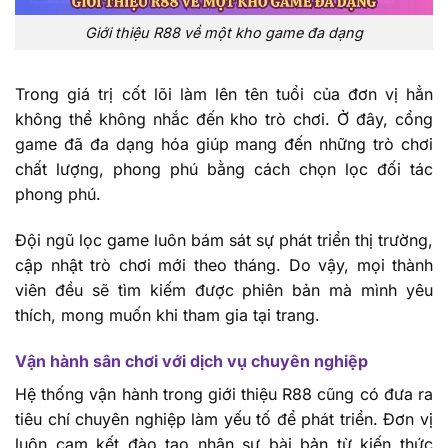
Giới thiệu R88 về một kho game đa dạng
Trong giá trị cốt lõi làm lên tên tuổi của đơn vị hẳn
không thể không nhắc đến kho trò chơi. Ở đây, cổng
game đã đa dạng hóa giúp mang đến những trò chơi
chất lượng, phong phú bằng cách chọn lọc đối tác
phong phú.
Đội ngũ lọc game luôn bám sát sự phát triển thị trường,
cập nhật trò chơi mới theo tháng. Do vậy, mọi thành
viên đều sẽ tìm kiếm được phiên bản mà mình yêu
thích, mong muốn khi tham gia tại trang.
Vận hành sân chơi với dịch vụ chuyên nghiệp
Hệ thống vận hành trong giới thiệu R88 cũng có đưa ra
tiêu chí chuyên nghiệp làm yếu tố để phát triển. Đơn vị
luôn cam kết đào tạo nhân sự bài bản từ kiến thức