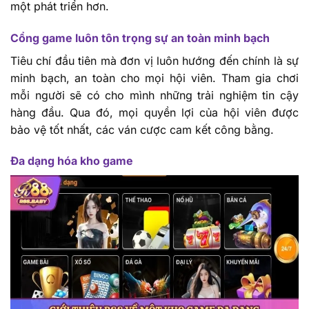
một phát triển hơn.
Cổng game luôn tôn trọng sự an toàn minh bạch
Tiêu chí đầu tiên mà đơn vị luôn hướng đến chính là sự
minh bạch, an toàn cho mọi hội viên. Tham gia chơi
mỗi người sẽ có cho mình những trải nghiệm tin cậy
hàng đầu. Qua đó, mọi quyền lợi của hội viên được
bảo vệ tốt nhất, các ván cược cam kết công bằng.
Đa dạng hóa kho game