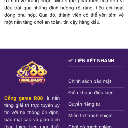
rõ hơn về trang cược. Mỗi bước phát triển của đơn vị
đều trải qua những định hướng rõ ràng, tiêu chí hoạt
động phù hợp. Qua đó, thành viên có thể yên tâm về
một nền tảng chơi an toàn, tin cậy hàng đầu.
LIÊN KẾT NHANH
Chính sách bảo mật
Điều khoản điều kiện
Cổng game R88
là nền
Quyền riêng tư
tảng giải trí trực tuyến uy
tín với hệ thống ổn định,
Miễn trừ trách nhiệm
bảo mật cao và giao diện
thân thiện trên mọi thiết
Chơi có trách nhiệm