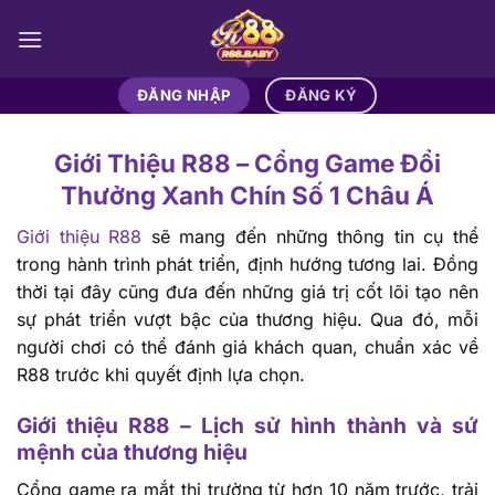
Bỏ
qua
nội
dung
ĐĂNG NHẬP
ĐĂNG KÝ
Giới Thiệu R88 – Cổng Game Đổi
Thưởng Xanh Chín Số 1 Châu Á
Giới thiệu R88
sẽ mang đến những thông tin cụ thể
trong hành trình phát triển, định hướng tương lai. Đồng
thời tại đây cũng đưa đến những giá trị cốt lõi tạo nên
sự phát triển vượt bậc của thương hiệu. Qua đó, mỗi
người chơi có thể đánh giá khách quan, chuẩn xác về
R88 trước khi quyết định lựa chọn.
Giới thiệu R88 – Lịch sử hình thành và sứ
mệnh của thương hiệu
Cổng game ra mắt thị trường từ hơn 10 năm trước, trải