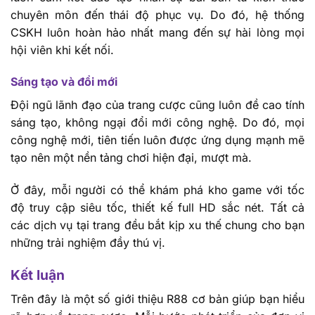
chuyên môn đến thái độ phục vụ. Do đó, hệ thống
CSKH luôn hoàn hảo nhất mang đến sự hài lòng mọi
hội viên khi kết nối.
Sáng tạo và đổi mới
Đội ngũ lãnh đạo của trang cược cũng luôn đề cao tính
sáng tạo, không ngại đổi mới công nghệ. Do đó, mọi
công nghệ mới, tiên tiến luôn được ứng dụng mạnh mẽ
tạo nên một nền tảng chơi hiện đại, mượt mà.
Ở đây, mỗi người có thể khám phá kho game với tốc
độ truy cập siêu tốc, thiết kế full HD sắc nét. Tất cả
các dịch vụ tại trang đều bắt kịp xu thế chung cho bạn
những trải nghiệm đầy thú vị.
Kết luận
Trên đây là một số giới thiệu R88 cơ bản giúp bạn hiểu