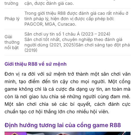
trường
cận, được đánh giá cao.
Trong giới thiệu R88 được đánh giá cao rất nhiều ở
Pháp lý
tính pháp lý, hiện đơn vị được cấp phép bởi:
PAGCOR, MGA, Curacao.
Sân chơi uy tín số 1 châu Á (2023 – 2024)
Giải
Sân chơi tốt nhất, chuyên nghiệp theo đánh giá
thưởng
người dùng (2021, 2025)Sân chơi sáng tạo đột phá
nổi bật
(2019)
Giới thiệu R88 về sứ mệnh
Đơn vị ra đời với sứ mệnh trở thành một sân chơi văn
minh, tạo điểm đến tin cậy cho mọi người. Một cổng
game không chỉ là cá cược đa dạng uy tín, an toàn mà
còn là nơi giao lưu chia sẻ những người cùng đam mê.
Một sân chơi chia sẻ các bí quyết, cách đánh cực
chuẩn tạo cơ hội thắng lớn cho nhiều hội viên.
Định hướng tương lai của cổng game R88