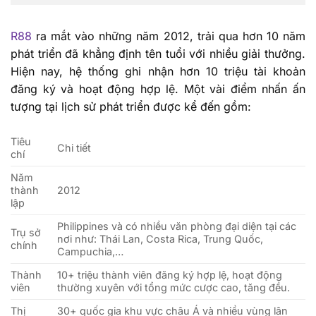
R88
ra mắt vào những năm 2012, trải qua hơn 10 năm
phát triển đã khẳng định tên tuổi với nhiều giải thưởng.
Hiện nay, hệ thống ghi nhận hơn 10 triệu tài khoản
đăng ký và hoạt động hợp lệ. Một vài điểm nhấn ấn
tượng tại lịch sử phát triển được kể đến gồm:
Tiêu
Chi tiết
chí
Năm
thành
2012
lập
Philippines và có nhiều văn phòng đại diện tại các
Trụ sở
nơi như: Thái Lan, Costa Rica, Trung Quốc,
chính
Campuchia,…
Thành
10+ triệu thành viên đăng ký hợp lệ, hoạt động
viên
thường xuyên với tổng mức cược cao, tăng đều.
Thị
30+ quốc gia khu vực châu Á và nhiều vùng lân