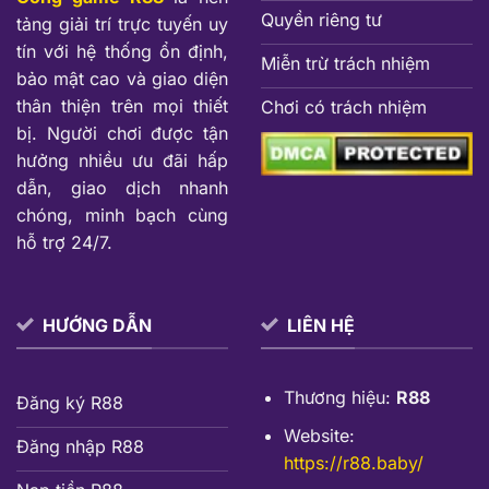
Quyền riêng tư
tảng giải trí trực tuyến uy
tín với hệ thống ổn định,
Miễn trừ trách nhiệm
bảo mật cao và giao diện
thân thiện trên mọi thiết
Chơi có trách nhiệm
bị. Người chơi được tận
hưởng nhiều ưu đãi hấp
dẫn, giao dịch nhanh
chóng, minh bạch cùng
hỗ trợ 24/7.
HƯỚNG DẪN
LIÊN HỆ
Thương hiệu:
R88
Đăng ký R88
Website:
Đăng nhập R88
https://r88.baby/