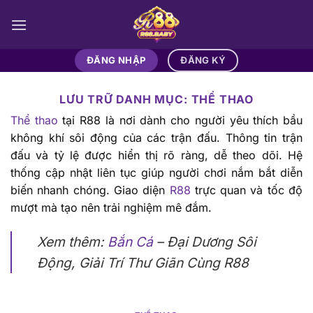
Bỏ
qua
nội
dung
ĐĂNG NHẬP
ĐĂNG KÝ
LƯU TRỮ DANH MỤC:
THỂ THAO
Thể thao
tại R88 là nơi dành cho người yêu thích bầu
không khí sôi động của các trận đấu. Thông tin trận
đấu và tỷ lệ được hiển thị rõ ràng, dễ theo dõi. Hệ
thống cập nhật liên tục giúp người chơi nắm bắt diễn
biến nhanh chóng. Giao diện
R88
trực quan và tốc độ
mượt mà tạo nên trải nghiệm mê đắm.
Xem thêm:
Bắn Cá
– Đại Dương Sôi
Động, Giải Trí Thư Giãn Cùng R88