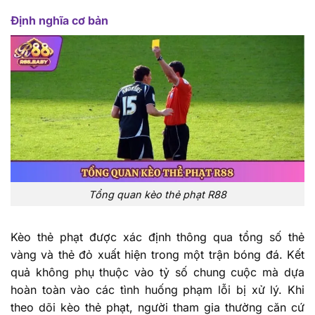
Định nghĩa cơ bản
Tổng quan kèo thẻ phạt R88
Kèo thẻ phạt được xác định thông qua tổng số thẻ
vàng và thẻ đỏ xuất hiện trong một trận bóng đá. Kết
quả không phụ thuộc vào tỷ số chung cuộc mà dựa
hoàn toàn vào các tình huống phạm lỗi bị xử lý. Khi
theo dõi kèo thẻ phạt, người tham gia thường căn cứ