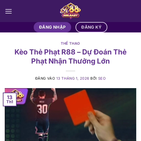
Bỏ
qua
nội
dung
ĐĂNG NHẬP
ĐĂNG KÝ
THỂ THAO
Kèo Thẻ Phạt R88 – Dự Đoán Thẻ
Phạt Nhận Thưởng Lớn
ĐĂNG VÀO
13 THÁNG 1, 2026
BỞI
SEO
13
Th1