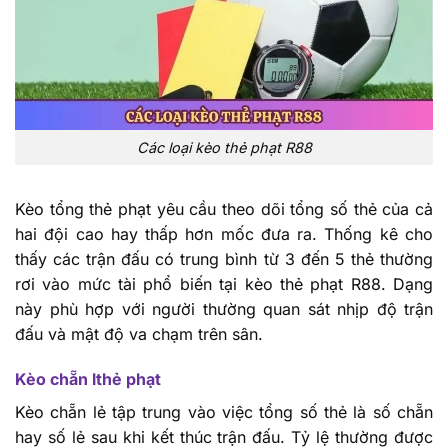
Các loại kèo thẻ phạt R88
Kèo tổng thẻ phạt yêu cầu theo dõi tổng số thẻ của cả
hai đội cao hay thấp hơn mốc đưa ra. Thống kê cho
thấy các trận đấu có trung bình từ 3 đến 5 thẻ thường
rơi vào mức tài phổ biến tại kèo thẻ phạt R88. Dạng
này phù hợp với người thường quan sát nhịp độ trận
đấu và mật độ va chạm trên sân.
Kèo chẵn lthẻ phạt
Kèo chẵn lẻ tập trung vào việc tổng số thẻ là số chẵn
hay số lẻ sau khi kết thúc trận đấu. Tỷ lệ thường được