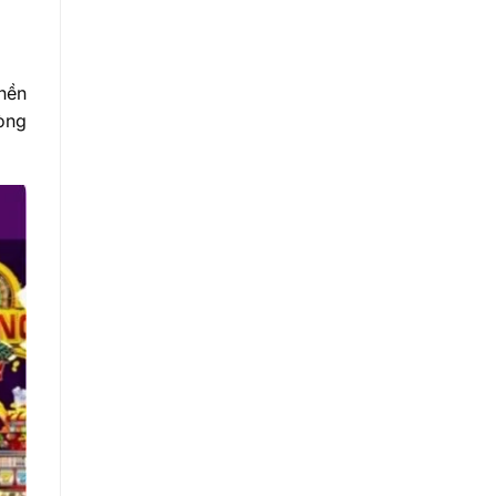
 nền
lòng