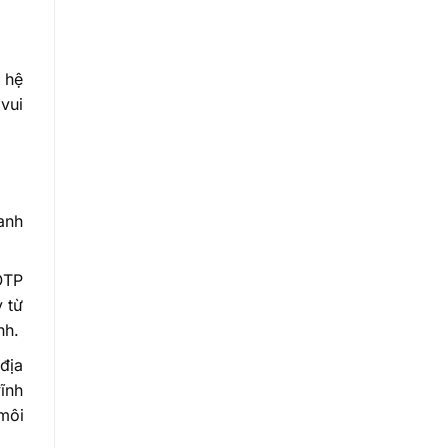
a hệ
 vui
danh
OTP
y từ
nh.
địa
ĩnh
môi