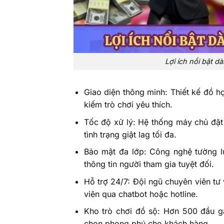
Lợi ích nổi bật 
Giao diện thông minh: Thiết kế đồ h
kiếm trò chơi yêu thích.
Tốc độ xử lý: Hệ thống máy chủ đặt 
tình trạng giật lag tối đa.
Bảo mật đa lớp: Công nghệ tường l
thông tin người tham gia tuyệt đối.
Hỗ trợ 24/7: Đội ngũ chuyên viên tư 
viên qua chatbot hoặc hotline.
Kho trò chơi đồ sộ: Hơn 500 đầu ga
chọn phong phú cho khách hàng.