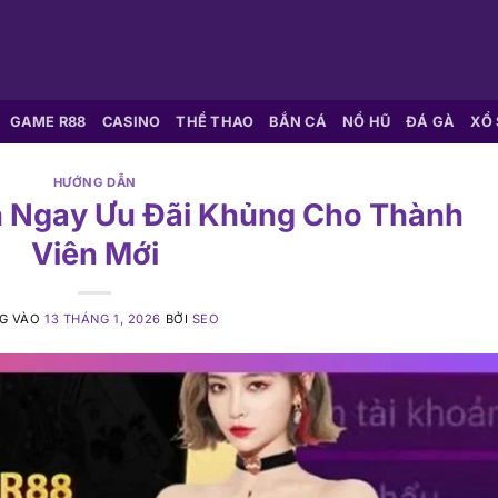
GAME R88
CASINO
THỂ THAO
BẮN CÁ
NỔ HŨ
ĐÁ GÀ
XỔ
HƯỚNG DẪN
 Ngay Ưu Đãi Khủng Cho Thành
Viên Mới
G VÀO
13 THÁNG 1, 2026
BỞI
SEO