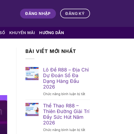
ĐĂNG NHẬP
ĐĂNG KÝ
 SỐ
KHUYẾN MÃI
HƯỚNG DẪN
BÀI VIẾT MỚI NHẤT
Lô Đề R88 – Địa Chỉ
Dự Đoán Số Đa
Dạng Hàng Đầu
2026
Chức năng bình luận bị tắt
ở
Lô
Đề
Thể Thao R88 –
R88
Thiên Đường Giải Trí
–
Đầy Sức Hút Năm
Địa
2026
Chỉ
Dự
Chức năng bình luận bị tắt
ở