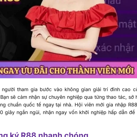
 người tham gia bước vào không gian giải trí đỉnh cao c
 Bạn sẽ cảm nhận sự chuyên nghiệp qua từng thao tác, sở 
ợng chuẩn quốc tế ngay tại nhà. Hội viên mới gia nhập R88
60 giây ngắn ngủi, nhận ngay vốn khởi nghiệp hấp dẫn để 
ng ký R88 nhanh chóng