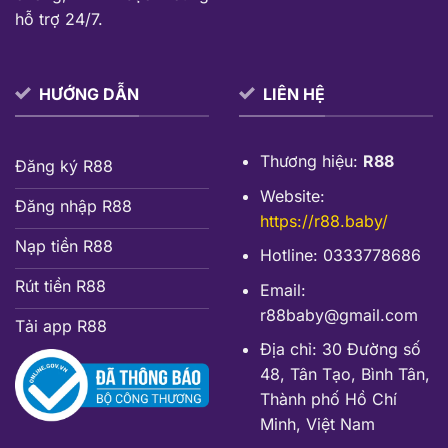
hỗ trợ 24/7.
HƯỚNG DẪN
LIÊN HỆ
Thương hiệu:
R88
Đăng ký R88
Website:
Đăng nhập R88
https://r88.baby/
Nạp tiền R88
Hotline: 0333778686
Rút tiền R88
Email:
r88baby@gmail.com
Tải app R88
Địa chỉ: 30 Đường số
48, Tân Tạo, Bình Tân,
Thành phố Hồ Chí
Minh, Việt Nam