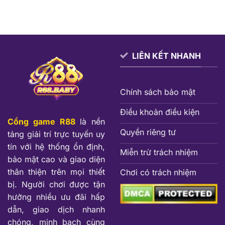
Gà
Đại
2026
R88
Dương
–
Xanh
Sân
Và
Chơi
Săn
Cá
Thưởng
Cược
Cực
LIÊN KẾT NHANH
Trực
Khủng
Tiếp
Đỉnh
Cao
Chính sách bảo mật
Cho
Kê
Điều khoản điều kiện
Thủ
Cổng game R88
là nền
Quyền riêng tư
tảng giải trí trực tuyến uy
tín với hệ thống ổn định,
Miễn trừ trách nhiệm
bảo mật cao và giao diện
thân thiện trên mọi thiết
Chơi có trách nhiệm
bị. Người chơi được tận
hưởng nhiều ưu đãi hấp
dẫn, giao dịch nhanh
chóng, minh bạch cùng