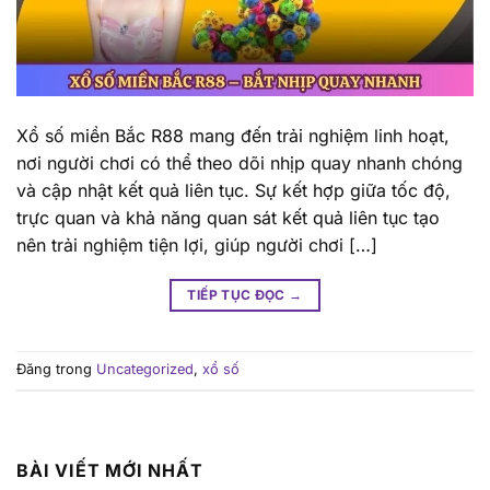
Xổ số miền Bắc R88 mang đến trải nghiệm linh hoạt,
nơi người chơi có thể theo dõi nhịp quay nhanh chóng
và cập nhật kết quả liên tục. Sự kết hợp giữa tốc độ,
trực quan và khả năng quan sát kết quả liên tục tạo
nên trải nghiệm tiện lợi, giúp người chơi […]
TIẾP TỤC ĐỌC
→
Đăng trong
Uncategorized
,
xổ số
BÀI VIẾT MỚI NHẤT