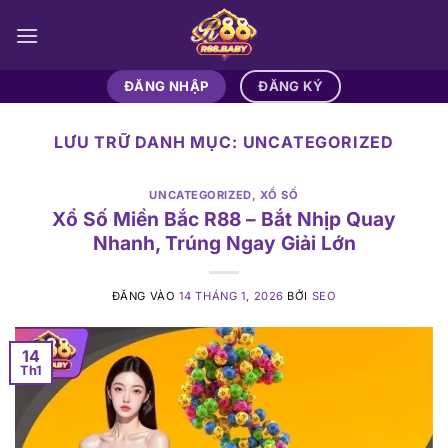
Bỏ
qua
nội
dung
ĐĂNG NHẬP
ĐĂNG KÝ
LƯU TRỮ DANH MỤC:
UNCATEGORIZED
UNCATEGORIZED
,
XỔ SỐ
Xổ Số Miền Bắc R88 – Bắt Nhịp Quay
Nhanh, Trúng Ngay Giải Lớn
ĐĂNG VÀO
14 THÁNG 1, 2026
BỞI
SEO
14
Th1