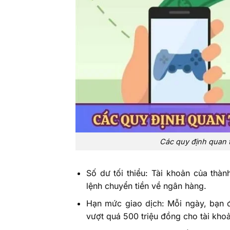
Các quy định quan t
Số dư tối thiểu: Tài khoản của thàn
lệnh chuyển tiền về ngân hàng.
Hạn mức giao dịch: Mỗi ngày, bạn đư
vượt quá 500 triệu đồng cho tài kho