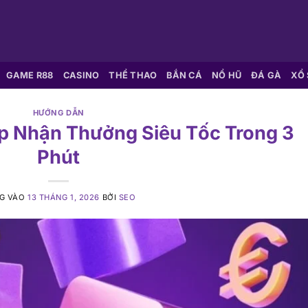
GAME R88
CASINO
THỂ THAO
BẮN CÁ
NỔ HŨ
ĐÁ GÀ
XỔ
HƯỚNG DẪN
Kíp Nhận Thưởng Siêu Tốc Trong 3
Phút
G VÀO
13 THÁNG 1, 2026
BỞI
SEO