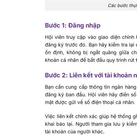
Các bước thực
Bước 1: Đăng nhập
Hội viên truy cập vào giao diện chính
đăng ký trước đó. Bạn hãy kiểm tra lại
ổn định, không bị ngắt quãng giữa ch
khoản cá nhân để bắt đầu quy trình rút 
Bước 2: Liên kết với tài khoản 
Bạn cần cung cấp thông tin ngân hàng 
đăng ký ban đầu. Hội viên hãy điền số
mật được gửi về số điện thoại cá nhân.
Việc liên kết chính xác giúp hệ thống g
khai báo lại. Người tham gia lưu ý ki
tài khoản của người khác.