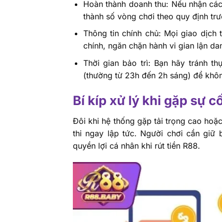
Hoàn thành doanh thu: Nếu nhận các
thành số vòng chơi theo quy định trướ
Thông tin chính chủ: Mọi giao dịch 
chính, ngăn chặn hành vi gian lận dan
Thời gian bảo trì: Bạn hãy tránh t
(thường từ 23h đến 2h sáng) để khôn
Bí kíp xử lý khi gặp sự c
Đôi khi hệ thống gặp tải trọng cao ho
thi ngay lập tức. Người chơi cần giữ
quyền lợi cá nhân khi rút tiền R88.