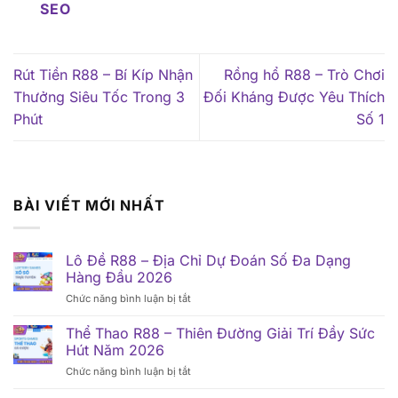
SEO
Rút Tiền R88 – Bí Kíp Nhận
Rồng hổ R88 – Trò Chơi
Thưởng Siêu Tốc Trong 3
Đối Kháng Được Yêu Thích
Phút
Số 1
BÀI VIẾT MỚI NHẤT
Lô Đề R88 – Địa Chỉ Dự Đoán Số Đa Dạng
Hàng Đầu 2026
Chức năng bình luận bị tắt
ở
Lô
Đề
Thể Thao R88 – Thiên Đường Giải Trí Đầy Sức
R88
Hút Năm 2026
–
Chức năng bình luận bị tắt
ở
Địa
Thể
Chỉ