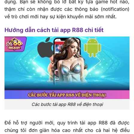
dụng. Bạn sẽ không bỏ lỡ bất kỳ tựa game hot nào,
thậm chí còn nhận được các thông báo (notification)
về trò chơi mới hay sự kiện khuyến mãi sớm nhất.
Hướng dẫn cách tải app R88 chi tiết
Các bước tải app R88 về điện thoại
Để hỗ trợ người mới, quy trình tải app R88 đã được
chúng tôi đơn giản hóa cao nhất cho cả hai hệ điều