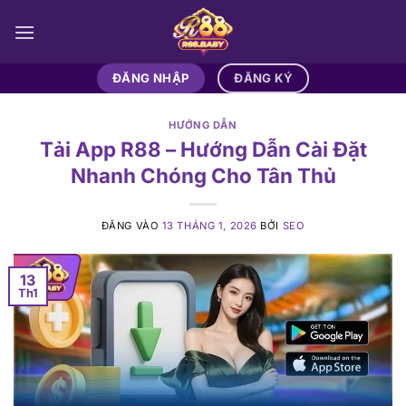
Bỏ
qua
nội
dung
ĐĂNG NHẬP
ĐĂNG KÝ
HƯỚNG DẪN
Tải App R88 – Hướng Dẫn Cài Đặt
Nhanh Chóng Cho Tân Thủ
ĐĂNG VÀO
13 THÁNG 1, 2026
BỞI
SEO
13
Th1