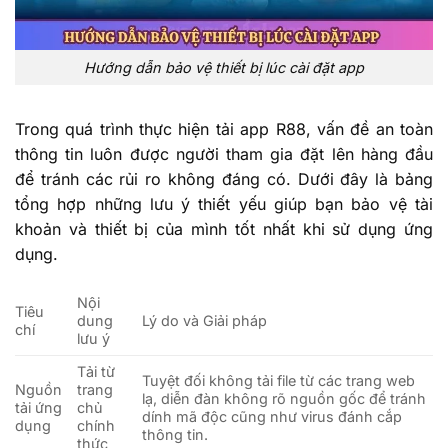
Hướng dẫn bảo vệ thiết bị lúc cài đặt app
Trong quá trình thực hiện tải app R88, vấn đề an toàn
thông tin luôn được người tham gia đặt lên hàng đầu
để tránh các rủi ro không đáng có. Dưới đây là bảng
tổng hợp những lưu ý thiết yếu giúp bạn bảo vệ tài
khoản và thiết bị của mình tốt nhất khi sử dụng ứng
dụng.
Nội
Tiêu
dung
Lý do và Giải pháp
chí
lưu ý
Tải từ
Tuyệt đối không tải file từ các trang web
Nguồn
trang
lạ, diễn đàn không rõ nguồn gốc để tránh
tải ứng
chủ
dính mã độc cũng như virus đánh cắp
dụng
chính
thông tin.
thức