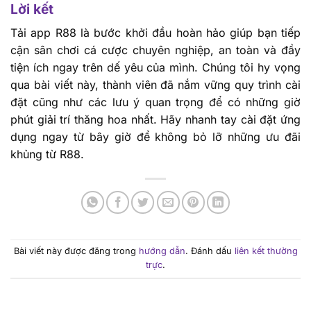
Lời kết
Tải app R88 là bước khởi đầu hoàn hảo giúp bạn tiếp
cận sân chơi cá cược chuyên nghiệp, an toàn và đầy
tiện ích ngay trên dế yêu của mình. Chúng tôi hy vọng
qua bài viết này, thành viên đã nắm vững quy trình cài
đặt cũng như các lưu ý quan trọng để có những giờ
phút giải trí thăng hoa nhất. Hãy nhanh tay cài đặt ứng
dụng ngay từ bây giờ để không bỏ lỡ những ưu đãi
khủng từ R88.
Bài viết này được đăng trong
hướng dẫn
. Đánh dấu
liên kết thường
trực
.